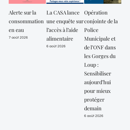
Alerte sur la
La CASA lance
Opération
Le
consommation
une enquête sur
conjointe de la
dépar
en eau
l’accès à l’aide
Police
des A
alimentaire
Municipale et
Marit
7 août 2026
de l’ONF dans
maint
6 août 2026
les Gorges du
vigil
Loup :
oran
Sensibiliser
« cani
aujourd’hui
jusqu’
pour mieux
10 ao
protéger
6 août 
demain
6 août 2026