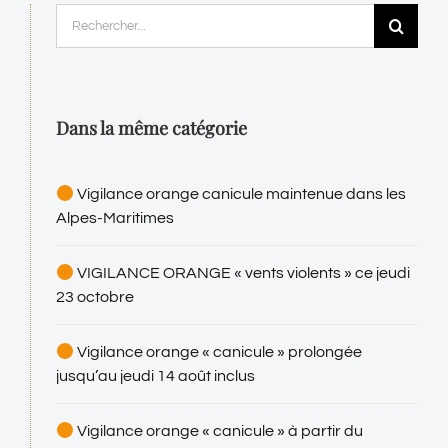
aujourd’hui
jus
pour mieux
10 
protéger
6 ao
demain
6 août 2026
Rechercher:
Dans la même catégorie
Vigilance orange canicule maintenue dans les