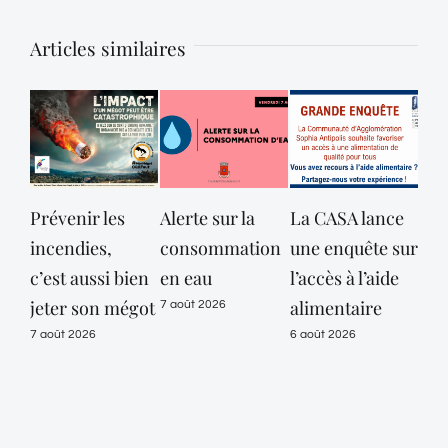
Articles similaires
Alerte sur la
La CASA lance
Opération
consommation
une enquête sur
conjointe de la
dé
en eau
l’accès à l’aide
Police
des
alimentaire
Municipale et
Mar
7 août 2026
de l’ONF dans
mai
6 août 2026
les Gorges du
vig
Loup :
or
Sensibiliser
« c