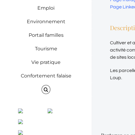
Page Linke
Emploi
Environnement
Descript
Portail familles
Cultiver et
Tourisme
activité co
de sites loc
Vie pratique
Les parcell
Confortement falaise
Loup.
Facebook
Instagram
ENVINET
RRS