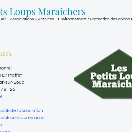
its Loups Maraichers
ueil
|
Associations & Activités
|
Environnement / Protection des anima
nées
montel
u Dr Maffet
ar-sur-Loup
87 91 25
l
ook de l’association
ook consacrée au e-
e
agram