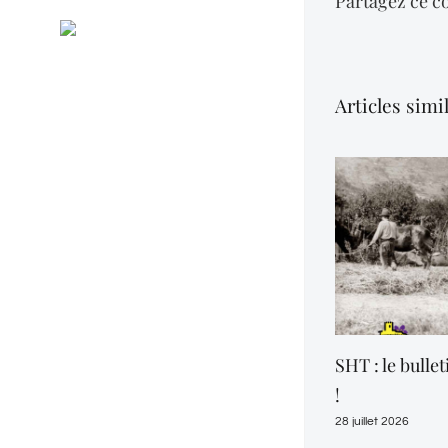
Partagez ce co
Général
RSS
Evénements
Articles simi
SHT : le bullet
!
28 juillet 2026