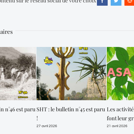
ntenu sur le réseau social de votre choix
Facebook
Twitter
R
laires
in n°46 est paru
SHT : le bulletin n°45 est paru
Les activit
!
font leur g
27 avril 2026
21 avril 2026