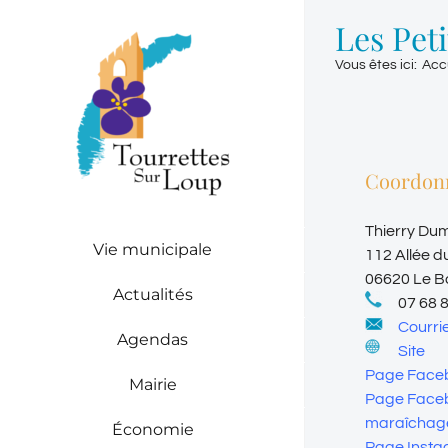
Passer
Les Pet
au
contenu
Vous êtes ici
:
Acc
Coordon
Thierry Du
Vie municipale
112 Allée d
06620 Le B
Actualités
07 68 
Courrie
Agendas
Site
Page Faceb
Mairie
Page Faceb
maraîchag
Économie
Page Inst