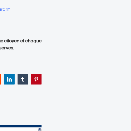
urant
ue citoyen et chaque
serves.
eddit
LinkedIn
Tumblr
Pinterest