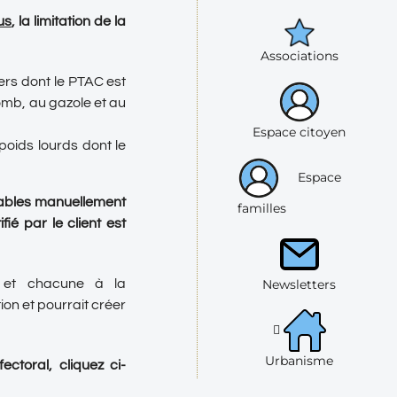
us
, la limitation de la
Associations
gers dont le PTAC est
lomb, au gazole et au
Espace citoyen
 poids lourds dont le
Espace
rtables manuellement
familles
ié par le client est
Newsletters
 et chacune à la
ion et pourrait créer
Urbanisme
toral, cliquez ci-