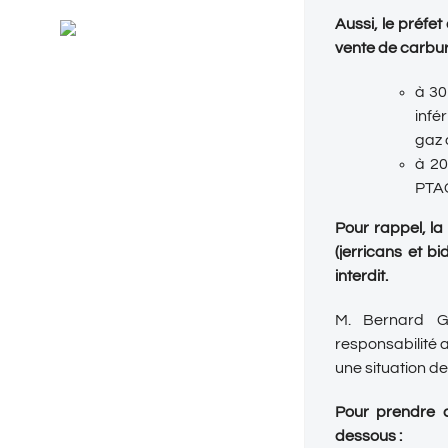
Général
Aussi, le préfe
RSS
Evénements
vente de carbur
à 30
infé
gaz 
à 20
PTAC
Pour rappel, la
(jerricans et b
interdit.
M. Bernard G
responsabilité a
une situation de
Pour prendre c
dessous :