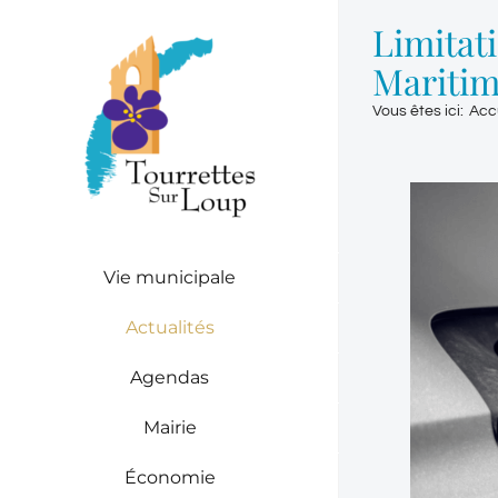
Passer
Limitat
au
contenu
Maritim
Vous êtes ici
:
Acc
Vie municipale
Actualités
Agendas
Mairie
Économie