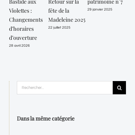
Bastide aux
Retour sur la
patrimoine n°7
pat
Violettes :
fête de la
29 janvier 2025
29 ja
Changements
Madeleine 2025
d’horaires
22 juillet 2025
d’ouverture
28 avril 2026
Rechercher:
Dans la même catégorie