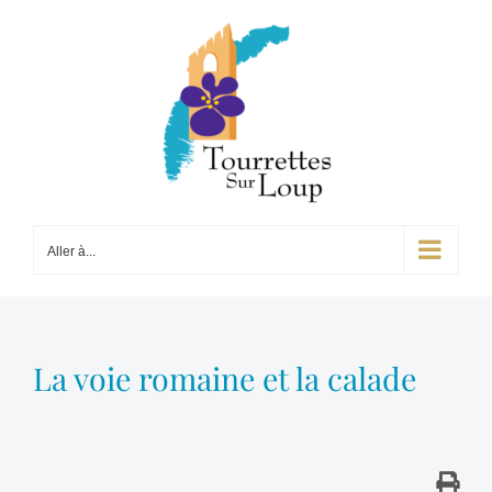
Passer
au
contenu
Aller à...
La voie romaine et la calade