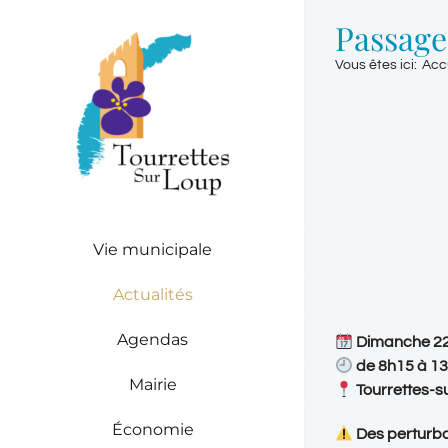
Passer
Passage
au
contenu
Vous êtes ici
:
Acc
Vie municipale
Actualités
Agendas
Dimanche 2
de 8h15 à 1
Mairie
Tourrettes-s
Économie
Des perturbat