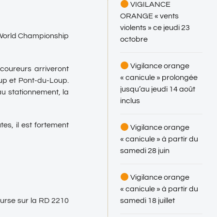
VIGILANCE
ORANGE « vents
violents » ce jeudi 23
 World Championship
octobre
Vigilance orange
 coureurs arriveront
« canicule » prolongée
up et Pont-du-Loup.
jusqu’au jeudi 14 août
au stationnement, la
inclus
es, il est fortement
Vigilance orange
« canicule » à partir du
samedi 28 juin
Vigilance orange
« canicule » à partir du
samedi 18 juillet
course sur la RD 2210