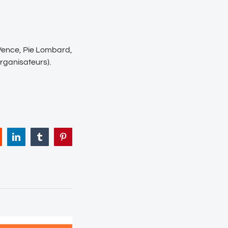
e-Vence, Pie Lombard,
organisateurs).
eddit
LinkedIn
Tumblr
Pinterest