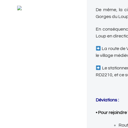
Général
RSS
De même, la cir
Evénements
Gorges du Loup)
En conséquence
Loup en directi
La route de V
le village médi
Le stationne
RD2210, et ce s
Déviations :
• Pour rejoindre
Rout