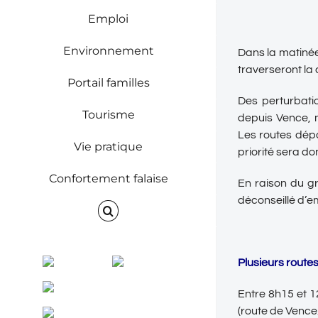
Emploi
Environnement
Dans la matiné
traverseront la
Portail familles
Des perturbatio
Tourisme
depuis Vence, 
Les routes dépa
Vie pratique
priorité sera d
Confortement falaise
En raison du gr
déconseillé d’em
Facebook
Instagram
Plusieurs route
ENVINET
Entre 8h15 et 1
(route de Vence
RRS