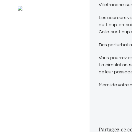
Général
Villefranche-su
RSS
Evénements
Les coureurs vi
du-Loup en suiv
Colle-sur-Loup 
Des perturbation
Vous pourrez em
La circulation 
de leur passage
Merci de votre
Partagez ce co