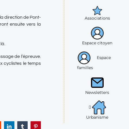
la direction de Pont-
Associations
ront ensuite vers la
Espace citoyen
là.
assage de l’épreuve.
Espace
x cyclistes le temps
familles
Newsletters
Urbanisme
eddit
LinkedIn
Tumblr
Pinterest