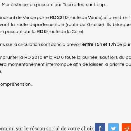
r-Mer à Vence, en passant par Tourrettes-sur-Loup.
endront de Vence par le
RD 2210
(route de Vence) et prendront 
ant la route départementale (route de Grasse). Ils bifurque
en passant par la
RD 6
(route de la Colle).
s sur la circulation sont donc à prévoir
entre 15h et 17h
ce jour 
prunter la RD 2210 et la RD 6 toute la journée, sauf lors du p
sera momentanément interrompue afin de laisser la priorité au
.
 compréhension.
ntenu sur le réseau social de votre choix
Facebook
Twitter
R