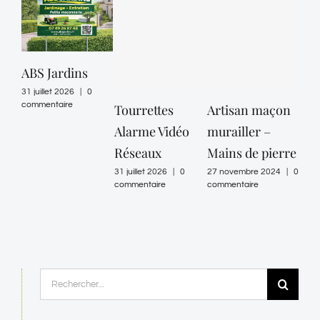
ABS Jardins
31 juillet 2026
|
0
commentaire
Tourrettes
Artisan maçon
EL
Alarme Vidéo
murailler –
– N
Réseaux
Mains de pierre
Ele
31 juillet 2026
|
0
27 novembre 2024
|
0
30 ju
commentaire
commentaire
comm
Rechercher: