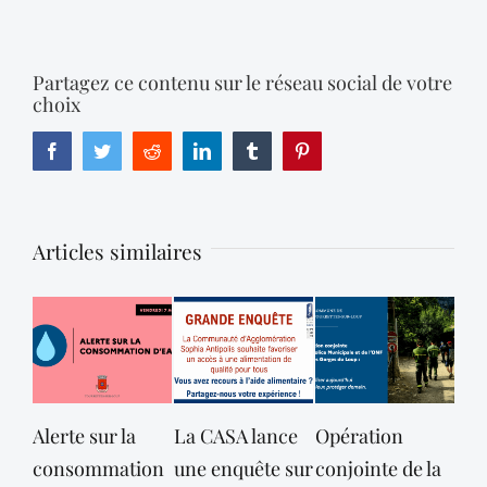
Partagez ce contenu sur le réseau social de votre
choix
Facebook
Twitter
Reddit
LinkedIn
Tumblr
Pinterest
Articles similaires
Alerte sur la
La CASA lance
Opération
consommation
une enquête sur
conjointe de la
dé