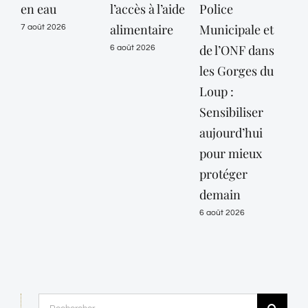
en eau
l’accès à l’aide
Police
des
alimentaire
Municipale et
Mar
7 août 2026
de l’ONF dans
mai
6 août 2026
les Gorges du
vig
Loup :
or
Sensibiliser
« c
aujourd’hui
jus
pour mieux
10 
protéger
6 ao
demain
6 août 2026
Rechercher: