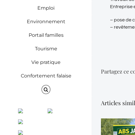
Entreprise 
Emploi
– pose de c
Environnement
– revêtemen
Portail familles
Tourisme
Vie pratique
Partagez ce co
Confortement falaise
Articles simi
Facebook
Instagram
ENVINET
RRS