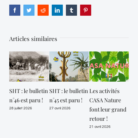
Facebook
Twitter
Reddit
LinkedIn
Tumblr
Pinterest
Articles similaires
SHT : le bulletin
SHT : le bulletin
Les activités
SHT
n°46 est paru !
n°45 est paru !
CASA Nature
n°4
font leur grand
28 juillet 2026
27 avril 2026
27 m
retour !
21 avril 2026