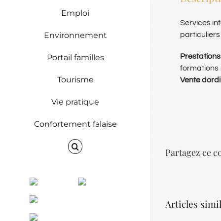
Emploi
Services in
Environnement
particuliers
Prestations
Portail familles
formations
Tourisme
Vente dord
Vie pratique
Confortement falaise
Partagez ce co
Facebook
Instagram
ENVINET
Articles simi
RRS