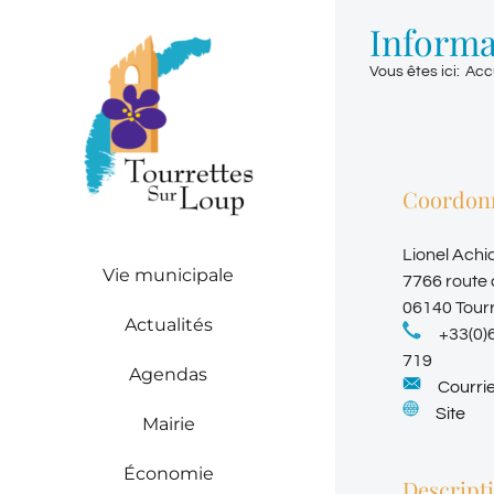
Passer
Informa
au
contenu
Vous êtes ici
:
Acc
Coordon
Lionel Achi
Vie municipale
7766 route
06140 Tour
Actualités
+33(0)
719
Agendas
Courrie
Site
Mairie
Économie
Descript