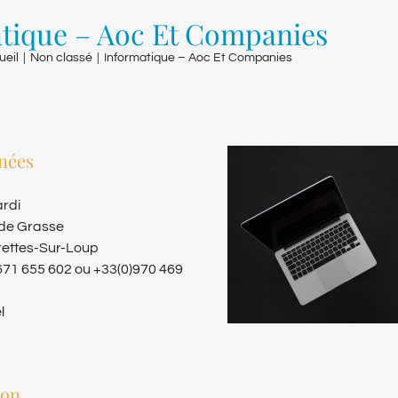
tique – Aoc Et Companies
ueil
|
Non classé
|
Informatique – Aoc Et Companies
nées
ardi
 de Grasse
rettes-Sur-Loup
671 655 602 ou +33(0)970 469
l
ion