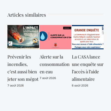
Articles similaires
Prévenir les
Alerte sur la
La CASA lance
Opé
incendies,
consommation
une enquête sur
con
c’est aussi bien
en eau
l’accès à l’aide
Pol
jeter son mégot
alimentaire
Mun
7 août 2026
de 
7 août 2026
6 août 2026
les
Lou
Sen