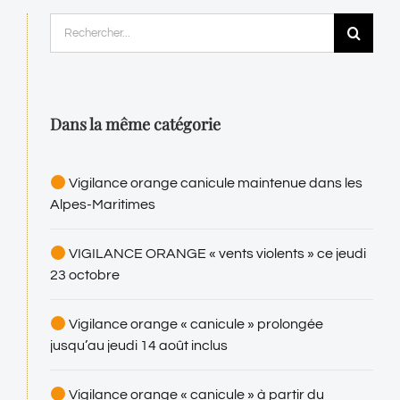
auj
Rechercher:
pou
pro
de
Dans la même catégorie
6 ao
Vigilance orange canicule maintenue dans les
Alpes-Maritimes
VIGILANCE ORANGE « vents violents » ce jeudi
23 octobre
Vigilance orange « canicule » prolongée
jusqu’au jeudi 14 août inclus
Vigilance orange « canicule » à partir du