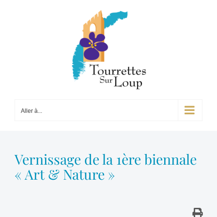
Passer
au
contenu
Aller à...
Vernissage de la 1ère biennale
« Art & Nature »