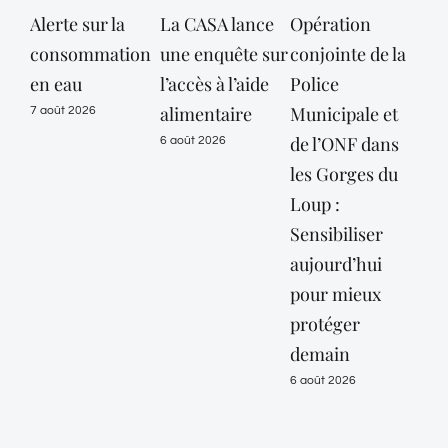
Alerte sur la
La CASA lance
Opération
consommation
une enquête sur
conjointe de la
dé
en eau
l’accès à l’aide
Police
des
alimentaire
Municipale et
Mar
7 août 2026
de l’ONF dans
mai
6 août 2026
les Gorges du
vig
Loup :
or
Sensibiliser
« c
aujourd’hui
jus
pour mieux
10 
protéger
6 ao
demain
6 août 2026