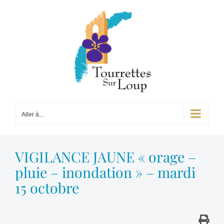
Passer
au
contenu
Aller à...
VIGILANCE JAUNE « orage –
pluie – inondation » – mardi
15 octobre