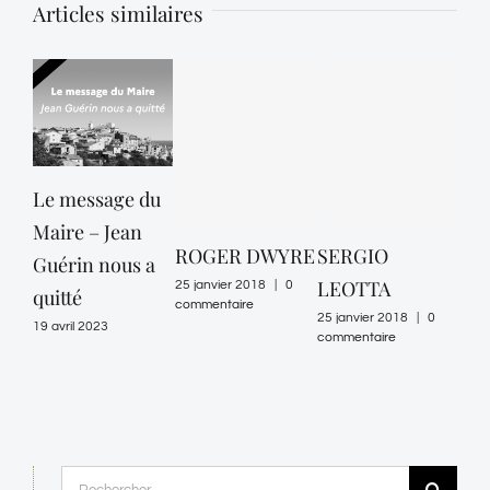
Articles similaires
Le message du
Maire – Jean
ROGER DWYRE
SERGIO
AL
Guérin nous a
LEOTTA
WI
25 janvier 2018
|
0
quitté
commentaire
25 janvier 2018
|
0
25 ja
19 avril 2023
commentaire
comm
Rechercher: