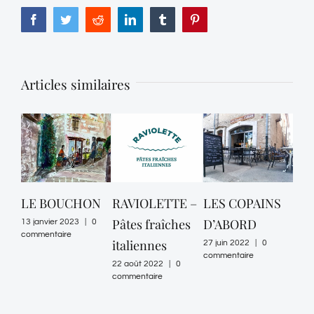
Facebook
Twitter
Reddit
LinkedIn
Tumblr
Pinterest
Articles similaires
ON
RAVIOLETTE –
LES COPAINS
Les restaurants
O
Pâtes fraîches
D’ABORD
de Tourrettes-
S
0
italiennes
sur-Loup
27 juin 2022
|
0
31 j
commentaire
com
22 août 2022
|
0
11 juin 2021
commentaire