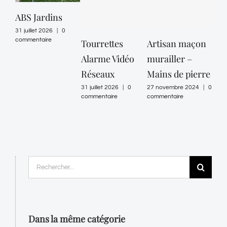
ABS Jardins
31 juillet 2026
|
0
commentaire
Tourrettes
Artisan maçon
EL
Alarme Vidéo
murailler –
– N
Réseaux
Mains de pierre
Ele
31 juillet 2026
|
0
27 novembre 2024
|
0
30 ju
commentaire
commentaire
comm
Rechercher:
Dans la même catégorie