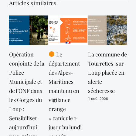
Articles similaires
Opération
Le
La commune de
Off
conjointe de la
département
Tourrettes-sur-
la 
Police
des Alpes-
Loup placée en
rec
Municipale et
Maritimes
alerte
31 ju
de l’ONF dans
maintenu en
sécheresse
les Gorges du
vigilance
1 août 2026
Loup :
orange
Sensibiliser
« canicule »
aujourd’hui
jusqu’au lundi