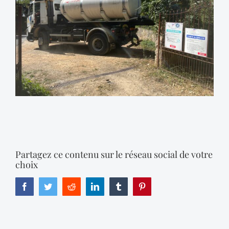
Partagez ce contenu sur le réseau social de votre
choix
Facebook
Twitter
Reddit
LinkedIn
Tumblr
Pinterest