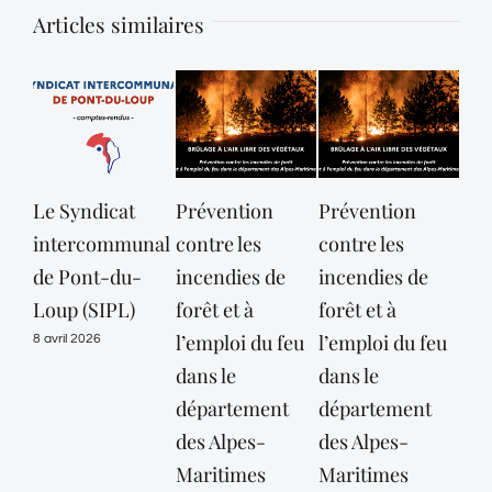
Articles similaires
Le Syndicat
Prévention
Prévention
Les
intercommunal
contre les
contre les
d’i
de Pont-du-
incendies de
incendies de
au
Loup (SIPL)
forêt et à
forêt et à
de 
l’emploi du feu
l’emploi du feu
8 avril 2026
25 n
dans le
dans le
département
département
des Alpes-
des Alpes-
Maritimes
Maritimes