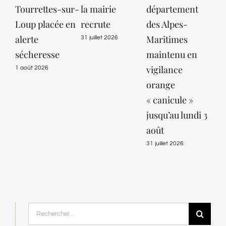
Tourrettes-sur-
la mairie
département
dé
Loup placée en
recrute
des Alpes-
des
alerte
Maritimes
Mar
31 juillet 2026
sécheresse
maintenu en
en 
vigilance
or
1 août 2026
orange
« c
« canicule »
jeud
jusqu’au lundi 3
30 ju
août
31 juillet 2026
Rechercher: